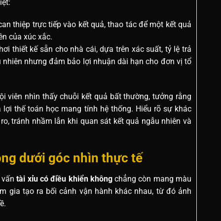
ệt:
can thiệp trực tiếp vào kết quả, thao tác để một kết quả
iên của xúc xắc.
hơi thiết kế sẵn cho nhà cái, dựa trên xác suất, tỷ lệ trả
u nhiên nhưng đảm bảo lợi nhuận dài hạn cho đơn vị tổ
i viên nhìn thấy chuỗi kết quả bất thường, tưởng rằng
là lợi thế toán học mang tính hệ thống. Hiểu rõ sự khác
 ro, tránh nhầm lẫn khi quan sát kết quả ngẫu nhiên và
ông dưới góc nhìn thực tế
i vấn
tài xỉu có điều khiển không
chẳng còn mang màu
m gia tạo ra bối cảnh vận hành khác nhau, từ đó ảnh
ề.