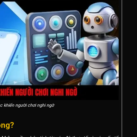
ục khiến người chơi nghi ngờ
ông?