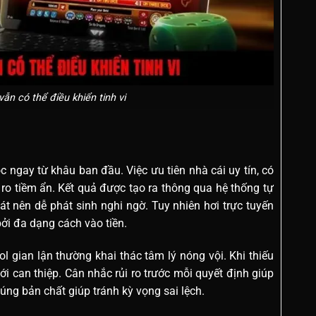
 vẫn có thể điều khiển tinh vi
c ngay từ khâu ban đầu. Việc ưu tiên nhà cái uy tín, có
 ro tiềm ẩn. Kết quả được tạo ra thông qua hệ thống tự
át nên dễ phát sinh nghi ngờ. Tuy nhiên hơi trực tuyến
ởi đa dạng cách vào tiền.
 gian lận thường khai thác tâm lý nóng vội. Khi thiếu
với can thiệp. Cân nhắc rủi ro trước mỗi quyết định giúp
úng bản chất giúp tránh kỳ vọng sai lệch.