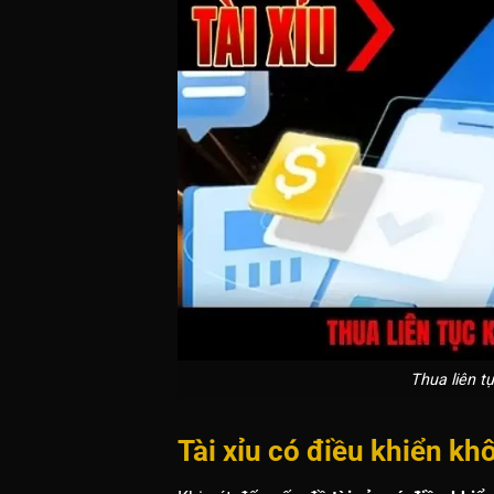
Thua liên t
Tài xỉu có điều khiển kh