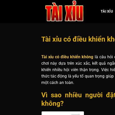
TÀI XỈU
Tài xỉu có điều khiển k
Tài xỉu có điều khiển không
là câu hỏi 
chơi này dựa trên xúc xắc, kết quả ngẫ
khiến nhiều hội viên thận trọng. Việc h
thức tác động là yếu tố quan trọng giúp
một cách an toàn.
Vì sao nhiều người đặt
không?