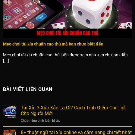
Áp dụng
mẹo chơi tài xỉu
giúp hội viên nâng cao khả năng
dự đoán kết quả, đồng thời tăng tỷ lệ thắng theo từng lượt.
Mỗi mẹo đều được tổng hợp từ kinh nghiệm lâu năm, kết
hợp quan sát thống kê và phân tích tần suất xuất hiện số
điểm.
Mẹo chơi tài xỉu chuẩn cao thủ mà bạn chưa biết đến
Khi áp dụng đúng cách, việc dự đoán tổng điểm, cửa tài
Mẹo chơi tài xỉu chuẩn cao thủ luôn được xem như kim chỉ nam dẫn
hay xỉu trở nên chính xác hơn, hạn chế rủi ro. Một số chiến
[...]
thuật giúp hội viên nhận biết quy luật xuất hiện kết quả từ
các lượt tung trước, từ đó đưa ra quyết định phù hợp.
Hiệu quả của các cách chơi nâng cao còn thể hiện ở việc
BÀI VIẾT LIÊN QUAN
hỗ trợ lập kế hoạch chiến lược dài hạn, không chỉ dựa vào
may rủi đơn thuần. Nhiều mẹo, đã cho thấy tỷ lệ dự đoán
Tài Xỉu 3 Xúc Xắc Là Gì? Cách Tính Điểm Chi Tiết
chính xác tăng rõ rệt, đồng thời trải nghiệm trò chơi trở nên
Cho Người Mới
thú vị, kịch tính hơn.
Chức năng bình luận bị tắt
ở
Tài
Các mẹo chơi tài xỉu chuẩn nhất hiện nay
Xỉu
8+ thuật ngữ tài xỉu online và cẩm nang chi tiết nhất