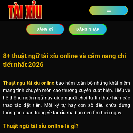
ĐĂNG KÝ
ĐĂNG NHẬP
8+ thuật ngữ tài xỉu online và cẩm nang chi
tiết nhất 2026
Thuật ngữ tài xỉu online
bao hàm toàn bộ những khái niệm
mang tính chuyên môn cao thường xuyên xuất hiện. Hiểu về
hệ thống ngôn ngữ này giúp người chơi tự tin thực hiện các
thao tác đặt tiền. Mỗi ký tự hay con số đều chứa đựng
thông tin quan trọng về
tài xỉu
mà bạn nên tìm hiểu ngay.
Thuật ngữ tài xỉu online là gì?