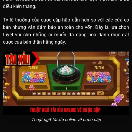
điều kiện thắng.
Tỷ lệ thưởng của cược cặp hấp dẫn hơn so với các cửa cơ
bản nhưng vẫn đảm bảo an toàn cho vốn. Đây là lựa chọn
tuyệt vời cho những ai muốn đa dạng hóa danh mục đặt
cược của bản thân hằng ngày.
Thuật ngữ tài xỉu online về cược cặp