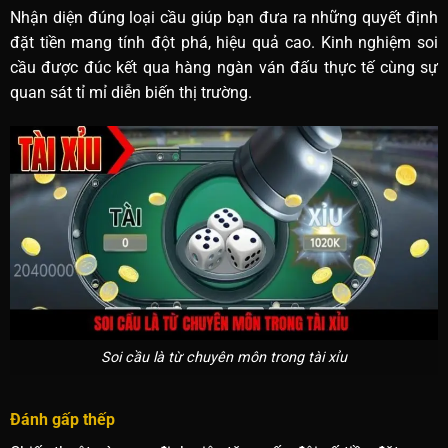
Nhận diện đúng loại cầu giúp bạn đưa ra những quyết định
đặt tiền mang tính đột phá, hiệu quả cao. Kinh nghiệm soi
cầu được đúc kết qua hàng ngàn ván đấu thực tế cùng sự
quan sát tỉ mỉ diễn biến thị trường.
Soi cầu là từ chuyên môn trong tài xỉu
Đánh gấp thếp