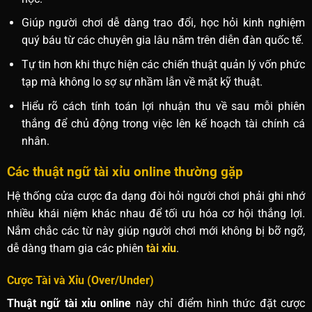
Giúp người chơi dễ dàng trao đổi, học hỏi kinh nghiệm
quý báu từ các chuyên gia lâu năm trên diễn đàn quốc tế.
Tự tin hơn khi thực hiện các chiến thuật quản lý vốn phức
tạp mà không lo sợ sự nhầm lẫn về mặt kỹ thuật.
Hiểu rõ cách tính toán lợi nhuận thu về sau mỗi phiên
thắng để chủ động trong việc lên kế hoạch tài chính cá
nhân.
Các thuật ngữ tài xỉu online thường gặp
Hệ thống cửa cược đa dạng đòi hỏi người chơi phải ghi nhớ
nhiều khái niệm khác nhau để tối ưu hóa cơ hội thắng lợi.
Nắm chắc các từ này giúp người chơi mới không bị bỡ ngỡ,
dễ dàng tham gia các phiên
tài xỉu
.
Cược Tài và Xỉu (Over/Under)
Thuật ngữ tài xỉu online
này chỉ điểm hình thức đặt cược