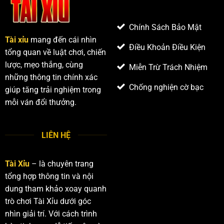
thuật
ưu
bắt
nhịp
Chính Sách Bảo Mật
1-
Tài xỉu
mang đến cái nhìn
1
Điều Khoản Điều Kiện
chính
tổng quan về luật chơi, chiến
xác
lược, mẹo thắng, cùng
Miễn Trừ Trách Nhiệm
những thông tin chính xác
Chống nghiện cờ bạc
giúp tăng trải nghiệm trong
mỗi ván đổi thưởng.
LIÊN HỆ
Tài Xỉu
– là chuyên trang
tổng hợp thông tin và nội
dung tham khảo xoay quanh
trò chơi Tài Xỉu dưới góc
nhìn giải trí. Với cách trình