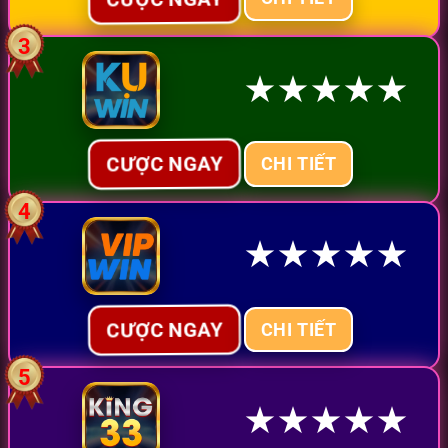
3
★
★
★
★
★
CƯỢC NGAY
CHI TIẾT
4
★
★
★
★
★
CƯỢC NGAY
CHI TIẾT
5
★
★
★
★
★