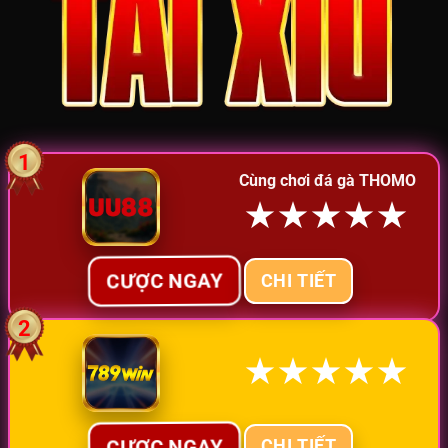
1
Cùng chơi đá gà THOMO
★
★
★
★
★
CƯỢC NGAY
CHI TIẾT
2
★
★
★
★
★
CƯỢC NGAY
CHI TIẾT