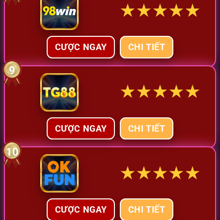
★
★
★
★
★
CƯỢC NGAY
CHI TIẾT
9
★
★
★
★
★
CƯỢC NGAY
CHI TIẾT
10
★
★
★
★
★
CƯỢC NGAY
CHI TIẾT