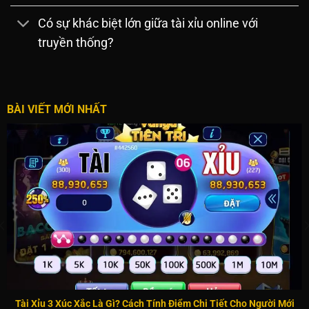
Cách chơi tài xỉu và trình tự của một ván cược
Có sự khác biệt lớn giữa tài xỉu online với
Luật chơi tài xỉu được xây dựng khá đơn giản, dựa trên
truyền thống?
kết quả tổng điểm của ba viên xúc xắc sau khi được
lắc. Trong mỗi ván, bạn sẽ lựa chọn dự đoán kết quả là
tài hoặc xỉu trước khi hệ thống công bố kết quả. Khi kết
thúc thời gian đặt cược, ba viên xúc xắc sẽ được lắc
BÀI VIẾT MỚI NHẤT
ngẫu nhiên và tổng điểm của chúng sẽ quyết định cửa
thắng.
Tài Xỉu 3 Xúc Xắc Là Gì? Cách Tính Điểm Chi Tiết Cho Người Mới
Cách chơi tài xỉu online