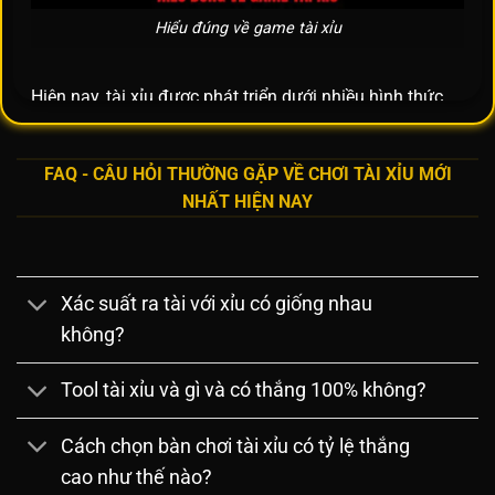
Hiểu đúng về game tài xỉu
Hiện nay, tài xỉu được phát triển dưới nhiều hình thức
khác nhau như truyền thống, online hoặc livestream với
dealer xóc trực tiếp. Mỗi phiên chơi diễn ra từ 15-25
FAQ - CÂU HỎI THƯỜNG GẶP VỀ CHƠI TÀI XỈU MỚI
giây, tạo nhịp độ nhanh và liên tục. Bên cạnh việc dự
NHẤT HIỆN NAY
đoán tài/xỉu, bạn còn có thể đặt cược vào các cửa
khác như bộ đôi, bộ ba, chẵn/lẻ,… đa dạng.
Chi tiết về luật chơi game đổi thưởng tài xỉu
Xác suất ra tài với xỉu có giống nhau
online
không?
Luật chơi tài xỉu online rất đơn giản, vì thế mà dù là
người mới thì bạn vẫn có thể tự hiểu – tự thực chiến
Tool tài xỉu và gì và có thắng 100% không?
ngay từ ván đầu tiên. Trước khi bắt đầu, việc nắm rõ
các quy tắc cơ bản sẽ giúp bạn hiểu cách hệ thống vận
Cách chọn bàn chơi tài xỉu có tỷ lệ thắng
hành cũng như cách xác định thắng thua.
cao như thế nào?