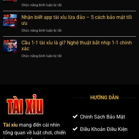
tài
Tính
Chức năng bình luận bị tắt
ở
xỉu
Điểm
Nhóm
online
Chi
kèo
Nhận biết app tài xỉu lừa đảo – 5 cách bảo mật tối
và
Tiết
tài
cẩm
ưu
Cho
xỉu
nang
Người
Chức năng bình luận bị tắt
ở
–
chi
Mới
Nhận
Địa
tiết
biết
Cầu 1-1 tài xỉu là gì? Nghệ thuật bắt nhịp 1-1 chính
chỉ
nhất
app
tin
xác
2026
tài
cậy
Chức năng bình luận bị tắt
ở
xỉu
dành
Cầu
lừa
cho
1-
đảo
cược
1
–
thủ
tài
5
xỉu
cách
là
bảo
gì?
mật
HƯỚNG DẪN
Nghệ
tối
thuật
ưu
bắt
nhịp
Chính Sách Bảo Mật
1-
Tài xỉu
mang đến cái nhìn
1
Điều Khoản Điều Kiện
chính
tổng quan về luật chơi, chiến
xác