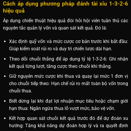
Cách áp dụng phương pháp đánh tài xỉu 1-3-2-6
hiệu quả
Áp dụng chiến thuật hiệu quả đòi hỏi hội viên tuân thủ các
nguyên tắc quản lý vốn và quan sát kết quả. Đó là:
Xác định quỹ vốn và mức cược cơ bản trước khi bắt đầu:
Giúp kiểm soát rủi ro và duy trì chiến lược dài hạn.
Theo dõi chuỗi thắng để áp dụng tỷ lệ 1-3-2-6: Ghi nhận
kết quả từng lượt, tăng cược theo chuỗi khi thắng.
Giữ nguyên mức cược khi thua và quay lại mức 1 đơn vị
cho chuỗi tiếp theo: Hạn chế rủi ro mất toàn bộ vốn trong
chuỗi thua.
Biết dừng lại khi đạt lợi nhuận mục tiêu hoặc chạm giới
hạn thua: Ngăn ngừa thua lỗ vượt mức, bảo vệ vốn.
Kết hợp quan sát chuỗi kết quả trước đó để dự đoán xu
hướng: Tăng khả năng dự đoán hợp lý và ra quyết định