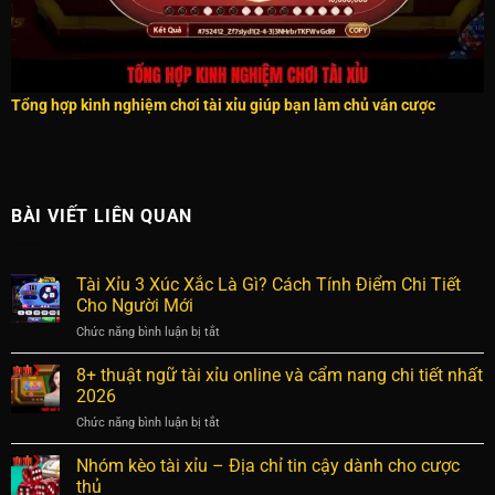
Tổng hợp kinh nghiệm chơi tài xỉu giúp bạn làm chủ ván cược
BÀI VIẾT LIÊN QUAN
Tài Xỉu 3 Xúc Xắc Là Gì? Cách Tính Điểm Chi Tiết
Cho Người Mới
Chức năng bình luận bị tắt
ở
Tài
Xỉu
8+ thuật ngữ tài xỉu online và cẩm nang chi tiết nhất
3
2026
Xúc
Chức năng bình luận bị tắt
ở
Xắc
8+
Là
thuật
Nhóm kèo tài xỉu – Địa chỉ tin cậy dành cho cược
Gì?
ngữ
Cách
thủ