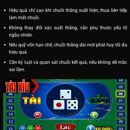
Hiệu quả chỉ cao khi chuỗi thắng xuất hiện, thua liên tiếp
làm mất chuỗi.
Không thay đổi xác suất thắng, vẫn phụ thuộc yếu tố
ngẫu nhiên.
Nếu quỹ vốn hạn chế, chuỗi thắng dài mới phát huy tối đa
hiệu quả.
Cần kỷ luật và quan sát chuỗi kết quả, nếu không dễ mắc
sai lầm.