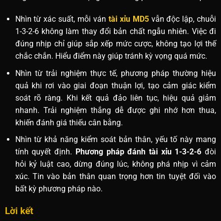
Nhìn từ xác suất, mỗi ván
tài xỉu MD5
vẫn độc lập, chuỗi
1-3-2-6 không làm thay đổi bản chất ngẫu nhiên. Việc đi
đúng nhịp chỉ giúp sắp xếp mức cược, không tạo lợi thế
chắc chắn. Hiểu điểm này giúp tránh kỳ vọng quá mức.
Nhìn từ trải nghiệm thực tế, phương pháp thường hiệu
quả khi rơi vào giai đoạn thuận lợi, tạo cảm giác kiểm
soát rõ ràng. Khi kết quả đảo liên tục, hiệu quả giảm
nhanh. Trải nghiệm thắng dễ được ghi nhớ hơn thua,
khiến đánh giá thiếu cân bằng.
Nhìn từ khả năng kiểm soát bản thân, yếu tố này mang
tính quyết định.
Phương pháp đánh tài xỉu 1-3-2-6
đòi
hỏi kỷ luật cao, dừng đúng lúc, không phá nhịp vì cảm
xúc. Tin vào bản thân quan trọng hơn tin tuyệt đối vào
bất kỳ phương pháp nào.
Lời kết