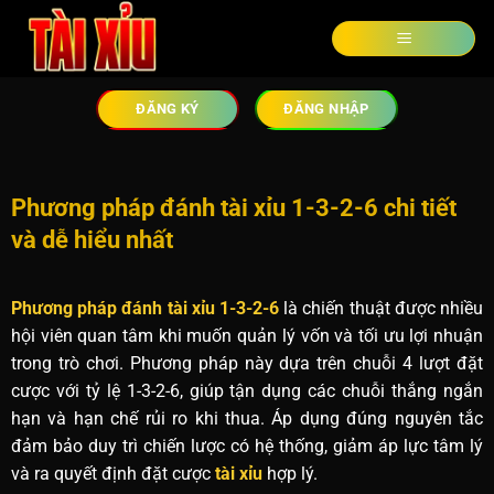
ĐĂNG KÝ
ĐĂNG NHẬP
Phương pháp đánh tài xỉu 1-3-2-6 chi tiết
và dễ hiểu nhất
Phương pháp đánh tài xỉu 1-3-2-6
là chiến thuật được nhiều
hội viên quan tâm khi muốn quản lý vốn và tối ưu lợi nhuận
trong trò chơi. Phương pháp này dựa trên chuỗi 4 lượt đặt
cược với tỷ lệ 1-3-2-6, giúp tận dụng các chuỗi thắng ngắn
hạn và hạn chế rủi ro khi thua. Áp dụng đúng nguyên tắc
đảm bảo duy trì chiến lược có hệ thống, giảm áp lực tâm lý
và ra quyết định đặt cược
tài xỉu
hợp lý.