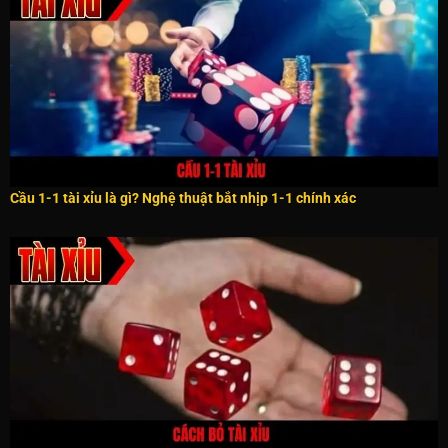
Cầu 1-1 tài xỉu là gì? Nghệ thuật bắt nhịp 1-1 chính xác