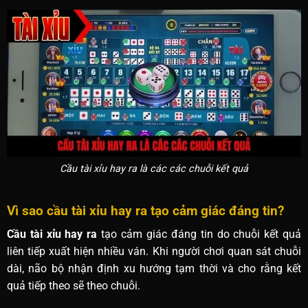
Cầu tài xỉu hay ra là các các chuỗi kết quả
Vì sao cầu tài xỉu hay ra tạo cảm giác đáng tin?
Cầu tài xỉu hay ra
tạo cảm giác đáng tin do chuỗi kết quả
liên tiếp xuất hiện nhiều ván. Khi người chơi quan sát chuỗi
dài, não bộ nhận định xu hướng tạm thời và cho rằng kết
quả tiếp theo sẽ theo chuỗi.