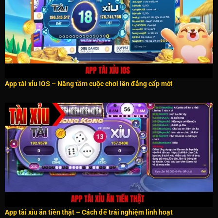
App tài xỉu iOS – Nâng tầm cuộc chơi lên đẳng cấp mới
App tài xỉu ăn tiền thật – Cách để trải nghiệm linh hoạt