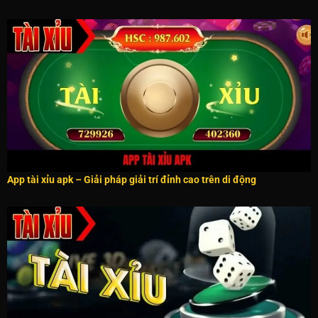
App tài xỉu apk – Giải pháp giải trí đỉnh cao trên di động