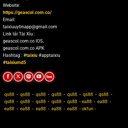
Website:
https://geascol.com.co/
Email:
taixiuuytinapp@gmail.com
Link tải Tài Xỉu :
geascol.com.co IOS,
geascol.com.co APK
Hashtag : #
taixiu
#apptaixiu
#
taixiumd5
qs88
-
qs88
-
qs88
-
qs88
-
qs88
-
qs88
-
qs88
-
qs88
-
qs88
-
qs88
-
qs88
-
qs88
-
ea88
-
ea88
-
ea88
-
ea88
-
ea88
-
ea88
-
ea88
-
okfun
-