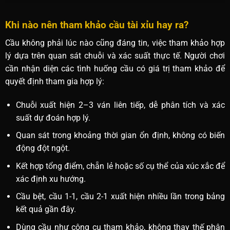
Khi nào nên tham khảo cầu tài xỉu hay ra?
Cầu không phải lúc nào cũng đáng tin, việc tham khảo hợp
lý dựa trên quan sát chuỗi và xác suất thực tế. Người chơi
cần nhận diện các tình huống cầu có giá trị tham khảo để
quyết định tham gia hợp lý:
Chuỗi xuất hiện 2–3 ván liên tiếp, dễ phân tích và xác
suất dự đoán hợp lý.
Quan sát trong khoảng thời gian ổn định, không có biến
động đột ngột.
Kết hợp tổng điểm, chẵn lẻ hoặc số cụ thể của xúc xắc để
xác định xu hướng.
Cầu bệt, cầu 1-1, cầu 2-1 xuất hiện nhiều lần trong bảng
kết quả gần đây.
Dùng cầu như công cụ tham khảo, không thay thế phân