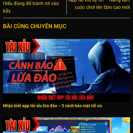
Hiểu đúng để tránh rơi vào
cuộc chơi lên tầm cao mới
bẫy
BÀI CÙNG CHUYÊN MỤC
Nhận biết app tài xỉu lừa đảo – 5 cách bảo mật tối ưu