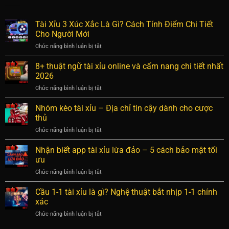
Tài Xỉu 3 Xúc Xắc Là Gì? Cách Tính Điểm Chi Tiết
Cho Người Mới
Chức năng bình luận bị tắt
ở
Tài
Xỉu
8+ thuật ngữ tài xỉu online và cẩm nang chi tiết nhất
3
2026
Xúc
Chức năng bình luận bị tắt
ở
Xắc
8+
Là
thuật
Nhóm kèo tài xỉu – Địa chỉ tin cậy dành cho cược
Gì?
ngữ
Cách
thủ
tài
Tính
Chức năng bình luận bị tắt
ở
xỉu
Điểm
Nhóm
online
Chi
kèo
Nhận biết app tài xỉu lừa đảo – 5 cách bảo mật tối
và
Tiết
tài
cẩm
ưu
Cho
xỉu
nang
Người
Chức năng bình luận bị tắt
ở
–
chi
Mới
Nhận
Địa
tiết
biết
Cầu 1-1 tài xỉu là gì? Nghệ thuật bắt nhịp 1-1 chính
chỉ
nhất
app
tin
xác
2026
tài
cậy
Chức năng bình luận bị tắt
ở
xỉu
dành
Cầu
lừa
cho